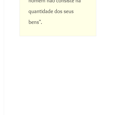
homem não consiste na 
quantidade dos seus 
bens".