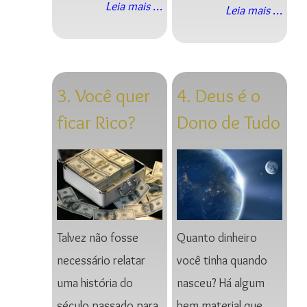
Leia mais …
Leia mais …
3. Você quer
4. Deus é o
ficar Rico?
Dono de Tudo
Talvez não fosse
Quanto dinheiro
necessário relatar
você tinha quando
uma história do
nasceu? Há algum
século passado para
bem material que