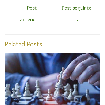
Navegação
←
Post
Post seguinte
de
anterior
→
Post
Related Posts